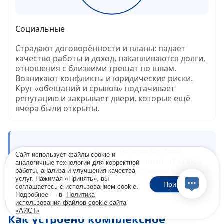
Социальные
Страдают договорённости и планы: падает
качество работы и доход, накапливаются долги,
отношения с близкими трещат по швам.
Возникают конфликты и юридические риски.
Круг «обещаний и срывов» подтачивает
репутацию и закрывает двери, которые ещё
вчера были открыты.
Примечание: у каждого человека картина
Сайт использует файлы cookie и
индивидуальна. Последствия зависят от стажа,
аналогичные технологии для корректной
частоты и состава веществ, состояния здоровья
работы, анализа и улучшения качества
услуг. Нажимая «Принять», вы
и множества факторов.
Принять
соглашаетесь с использованием cookie.
Подробнее — в
Политика
использования файлов cookie сайта
«АИСТ»
Как устроено комплексное