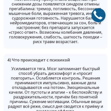
снижении дозы появляется синдром отмены
прегабалина: тремор, потливость, бессонница,
мышечные боли, выраженная тревога, иногда –
судорожная готовность. Нарушается баланс
нейромедиаторов, отвечающих за сон, боль и
настроение; без препарата запускается
«стресс‑ответ». Возможны колебания давления,
головокружения, слабость, шаткость походки –
риск травм возрастает.
4) Что происходит с психикой
Усиливается тяга. Мозг запоминает быстрый
способ убрать дискомфорт и «просит
повторить». Ослабляется контроль. Решения
принимаются импульсивно, важные дела
откладываются «на потом». Эмоциональные
качели. От пустоты и апатии – к беспокойству и
раздражительности, причём без понятной
причины. Сужение мотивации. Обычные вещи
радуют всё реже, смысл дня сводится к приёму и