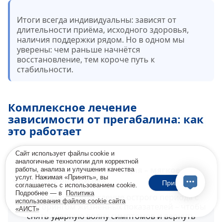
Итоги всегда индивидуальны: зависят от
длительности приёма, исходного здоровья,
наличия поддержки рядом. Но в одном мы
уверены: чем раньше начнётся
восстановление, тем короче путь к
стабильности.
Комплексное лечение
зависимости от прегабалина: как
это работает
Сайт использует файлы cookie и
аналогичные технологии для корректной
1) Медицинская детоксикация – мягкое
работы, анализа и улучшения качества
услуг. Нажимая «Принять», вы
очищение организма
Принять
соглашаетесь с использованием cookie.
Подробнее — в
Политика
Безопасное прохождение острого периода с
использования файлов cookie сайта
мониторингом жизненных показателей – чтобы
«АИСТ»
снять ударную волну симптомов и вернуть