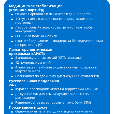
Медицинская стабилизация
(клиника‑партнёр)
Осмотр нарколога и психиатра в день прилёта
1‑3 суток детоксикации (капельницы, витамины,
ноотропы)
Лабораторный пакет: кровь, печёночные пробы,
электролиты
ECG + УЗИ печени и почек
При необходимости — поддержка бензодиазепинами
по протоколу JCI
Психотерапевтическая
программа «АИСТ»
8 индивидуальных сессий (КПТ/гештальт)
12 групповых занятий
4 практики «mindfulness + дыхание» на побережье
Мёртвого моря
Специалист по двойному диагнозу (1 консультация)
Русскоязычная поддержка
24/7
Куратор‑переводчик живёт на территории клиники
Дежурный чат для семьи: аудио / видео связь по
расписанию
Решение бытовых вопросов (аптека, банк, SIM)
Проживание и досуг
Одноместная палата‑студия с видом на пустыню