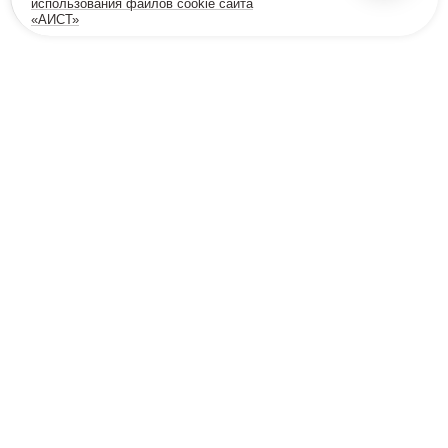
использования файлов cookie сайта
«АИСТ»
18+
Позвоните мне
Бесплатная консультация
8 800 600-32-45
info@viprehab.ru
Согласие на передачу данных клинике Меданна
Политика конфиденциальности
Политика cookie