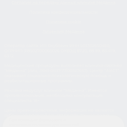
Согласие на передачу данных клинике Меданна
Политика конфиденциальности
Политика cookie
Лицензия Меданна
Оператор сайта: ИП Якубович ИНН 503302650460,
ОГРНИП 318502700060026 ОКВЭД 87.20, 88.99, 85.41.9,
63.12
Медицинские процедуры выполняет клиника‑партнёр
“Меданна” (лиц. Л041-01137-77/00327657). Центр “АИСТ”
оказывает социально‑психологическую помощь и
реабилитационные программы.
Реклама медуслуг клиники “Меданна”. Имеются
противопоказания, необходима консультация
специалиста. 18+
Цены ориентировочные, информация не является
публичной офертой (ст. 437 ГК РФ). Точная сумма
определяется договором после очной консультации ©
Сайт использует файлы cookie и
аналогичные технологии для корректной
2025 ПСР-центр «АИСТ »