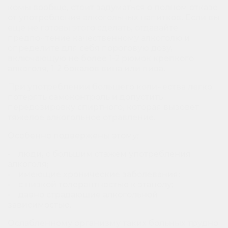
комы вообще, стоит задуматься о полном отказе
от употребления алкогольных напитков. Если вы
еще не готовы этого сделать, отдавайте
предпочтение качественному алкоголю и
определите для себя пороговую дозу,
включающую не более 1-2 рюмок крепкого
алкоголя, 1-2 бокалов вина или пива.
При употреблении большего количества легко
потерять самоконтроль и допустить
передозировку спиртного, которая вызовет
тяжелое алкогольное отравление.
Особенно подвержены этому:
• люди, с большим стажем употребления
алкоголя;
• имеющие хронические заболевания;
• с низкой толерантностью к этанолу;
• давно страдающие алкогольной
зависимостью.
Ослабленному организму таких больных трудно