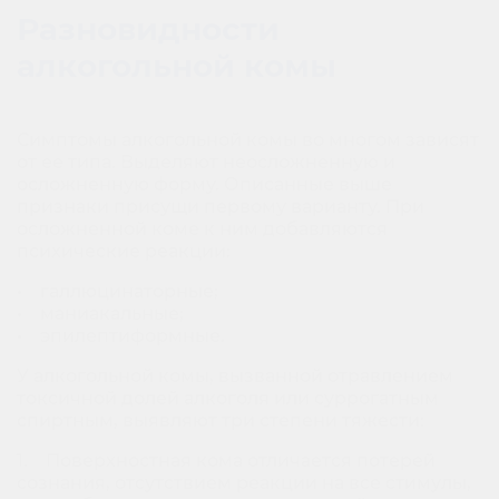
Разновидности
алкогольной комы
Симптомы алкогольной комы во многом зависят
от ее типа. Выделяют неосложненную и
осложненную форму. Описанные выше
признаки присущи первому варианту. При
осложненной коме к ним добавляются
психические реакции:
• галлюцинаторные;
• маниакальные;
• эпилептиформные.
У алкогольной комы, вызванной отравлением
токсичной долей алкоголя или суррогатным
спиртным, выявляют три степени тяжести:
1. Поверхностная кома отличается потерей
сознания, отсутствием реакции на все стимулы,