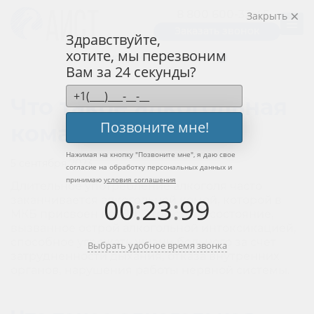
8 800 600-32-45
Закрыть
Заказать звонок
Здравствуйте,
хотите, мы перезвоним
Медуслуги — «Меданна»
Вам за 24 секунды?
Что такое алкогольная
Позвоните мне!
кома?
Нажимая на кнопку "
Позвоните мне
", я даю свое
5 сентября 2023
согласие на обработку персональных данных и
принимаю
условия соглашения
Длительное употребление алкоголя часто
00
:
23
:
99
заканчивается алкогольной комой, которой в
МКБ присвоен код 10. Это острое состояние,
вызванное острой алкогольной интоксикацией,
способное угрожать жизни больного за счет
Выбрать удобное время звонка
затрудненности дыхания, отказа внутренних
органов, нарушения работы нервной системы.