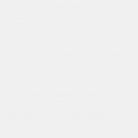
• чрезмерного употребления этанола (более 4
промиле в крови);
• прием токсичных видов суррогатов спиртных
напитков;
• приема токсичной дозы людьми с
ослабленным организмом и низкой
толерантностью к алкоголю.
Опасность этого состояния и прямая угроза
жизни человека, требует:
• немедленного вмешательства медиков;
• тщательной диагностики;
• детоксикации.
Поэтому, заметив первые признаки тяжелого
опьянения, необходимо обратиться за
профессиональной помощью. Чем дольше
длится коматозное состояние, тем больше
вероятность тяжелых осложнений и летального
исхода.