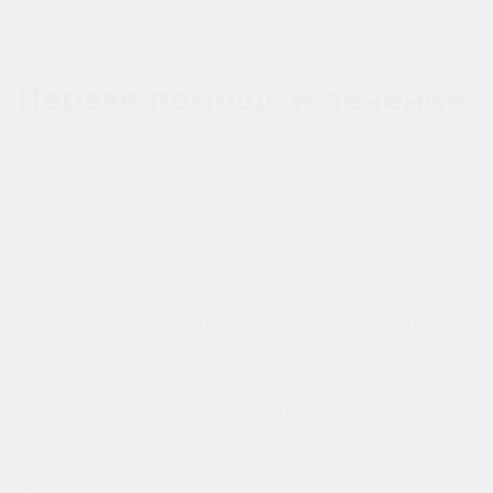
позволяет верно подобрать препараты и
назначить симптоматическое лечение.
Первая помощь и лечение
От скорости и качества оказания медицинской
помощи зависит исход лечения и возможность
избежать непоправимых изменений в
организме. К наиболее частым осложнениям
алкогольной комы относят:
• аспирацию рвотными массами;
• гипотермию в холодное время года, если
больной потерял сознание на улице;
• синдром позиционного сдавления, если
человек долго оставался в одной позе;
• почечную недостаточность;
• острый алкогольный гепатит;
• нервно-психические расстройства.