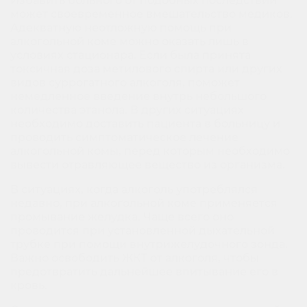
Избавить больного от подобных последствий
может своевременное вмешательство медиков.
Адекватную неотложную помощь при
алкогольной коме можно оказать лишь в
условиях стационара. Если была принята
токсичная доза метилового спирта или других
видов суррогатного алкоголя, поможет
немедленное введение внутрь небольшого
количества этанола. В других ситуациях
необходимо доставить пациента в больницу и
проводить симптоматическое лечение
алкогольной комы, перед которым необходимо
вывести отравляющее вещество из организма.
В ситуациях, когда алкоголь употреблялся
недавно, при алкогольной коме применяется
промывание желудка. Чаще всего оно
проводится при установленной дыхательной
трубке при помощи внутрижелудочного зонда.
Важно освободить ЖКТ от алкоголя, чтобы
предотвратить дальнейшее впитывание его в
кровь.