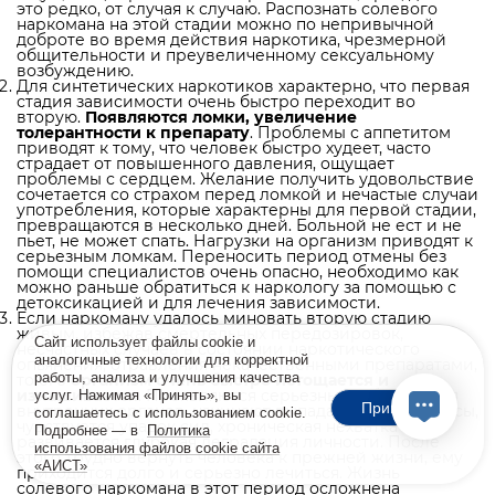
это редко, от случая к случаю. Распознать солевого
наркомана на этой стадии можно по непривычной
доброте во время действия наркотика, чрезмерной
общительности и преувеличенному сексуальному
возбуждению.
Для синтетических наркотиков характерно, что первая
стадия зависимости очень быстро переходит во
вторую.
Появляются
ломки, увеличение
толерантности к препарату
. Проблемы с аппетитом
приводят к тому, что человек быстро худеет, часто
страдает от повышенного давления, ощущает
проблемы с сердцем. Желание получить удовольствие
сочетается со страхом перед ломкой и нечастые случаи
употребления, которые характерны для первой стадии,
превращаются в несколько дней. Больной не ест и не
пьет, не может спать. Нагрузки на организм приводят к
серьезным ломкам. Переносить период отмены без
помощи специалистов очень опасно, необходимо как
можно раньше обратиться к наркологу за помощью с
детоксикацией и для лечения зависимости.
Если наркоману удалось миновать вторую стадию
живым, избежав смертельных передозировок,
Сайт использует файлы cookie и
несчастных случаев в состоянии наркотического
аналогичные технологии для корректной
опьянения, отравления некачественными препаратами,
работы, анализа и улучшения качества
то его
организм очень быстро истощается и
изнашивается
. Проявляются серьезные заболевания
услуг. Нажимая «Принять», вы
Принять
внутренних органов, начинают выпадать зубы и волосы,
соглашаетесь с использованием cookie.
чувствуется упадок сил, хроническая нехватка веса,
Подробнее — в
Политика
развивается глубокая деградация личности. После
использования файлов cookie сайта
этого трудно вернуть человека к прежней жизни, ему
«АИСТ»
приходится долго и серьезно лечиться. Жизнь
солевого наркомана в этот период осложнена