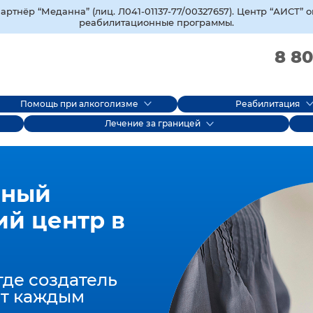
тнёр “Меданна” (лиц. Л041-01137-77/00327657). Центр “АИСТ” 
реабилитационные программы.
8 80
Помощь при алкоголизме
Реабилитация
Лечение за границей
нный
ий центр в
где создатель
т каждым