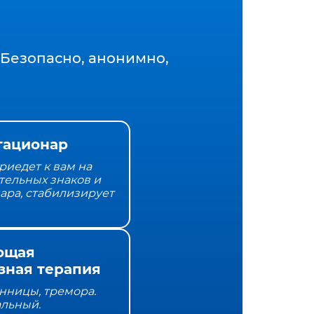
Безопасно, анонимно,
тационар
риедет к вам на
тельных знаков и
нара, стабилизирует
ющая
зная терапия
онницы, тремора.
альный.