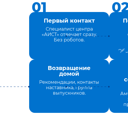
Первый контакт
П
Специалист центра
«АИСТ» отвечает сразу.
Без роботов.
Объ
Возвращение
домой
с
Рекомендации, контакты
наставника, группа
выпускников.
Ам
п