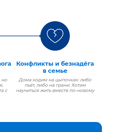
вога
Конфликты и безнадёга
в семье
 но
Дома ходим на цыпочках: либо
я,
пьёт, либо на грани. Хотим
а с
научиться жить вместе по‑новому