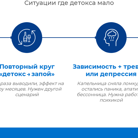
Ситуации где детокса мало
Повторный круг
Зависимость + тре
«детокс → запой»
или депрессия
 раза выводили, эффект на
Капельница сняла ломку,
ру месяцев. Нужен другой
остались паника, апати
сценарий
бессонница. Нужна работ
психикой