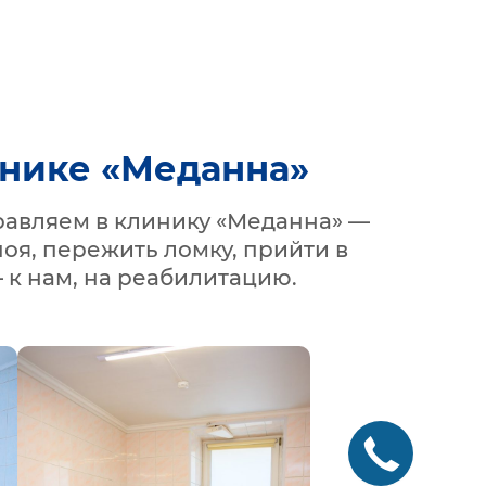
инике «Меданна»
равляем в клинику «Меданна» —
оя, пережить ломку, прийти в
 к нам, на реабилитацию.