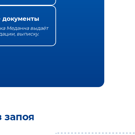
 документы
ка Меданна выдаёт
дации, выписку.
 запоя