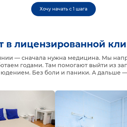
Хочу начать с 1 шага
т в лицензированной кл
оянии — сначала нужна медицина. Мы нап
ботаем годами. Там помогают выйти из зап
людением. Без боли и паники. А дальше —