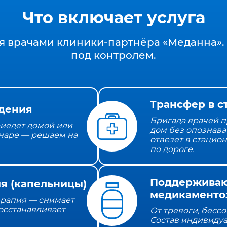
Что включает услуга
я врачами клиники‑партнёра «Меданна». 
под контролем.
Трансфер в с
дения
Бригада врачей п
иедет домой или
дом без опознава
наре — решаем на
отвезет в стацио
по дороге.
Поддержива
я (капельницы)
медикаменто
ерапия — снимает
осстанавливает
От тревоги, бесс
Состав индивиду