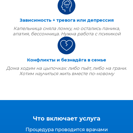
Зависимость + тревога или депрессия
Капельница сняла ломку, но остались паника,
апатия, бессонница. Нужна работа с психикой
Конфликты и безнадёга в семье
Дома ходим на цыпочках: либо пьёт, либо на грани.
Хотим научиться жить вместе по‑новому
Что включает услуга
Процедура проводится врачами