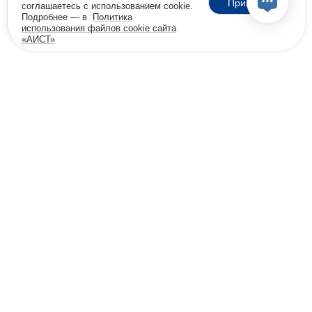
Принять
соглашаетесь с использованием cookie.
Подробнее — в
Политика
использования файлов cookie сайта
«АИСТ»
18+
Позвоните мне
Бесплатная консультация
8 800 600-32-45
info@viprehab.ru
Согласие на передачу данных клинике Меданна
Политика конфиденциальности
Политика cookie