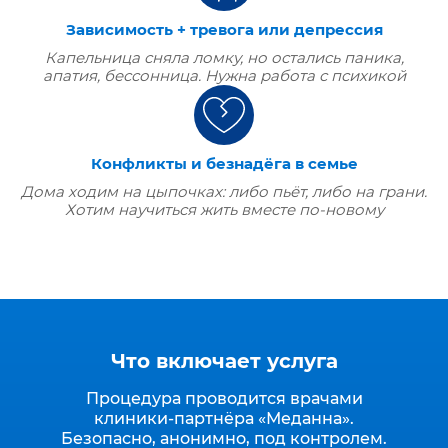
Зависимость + тревога или депрессия
Капельница сняла ломку, но остались паника,
апатия, бессонница. Нужна работа с психикой
Конфликты и безнадёга в семье
Дома ходим на цыпочках: либо пьёт, либо на грани.
Хотим научиться жить вместе по‑новому
Что включает услуга
Процедура проводится врачами
клиники‑партнёра «Меданна».
Безопасно, анонимно, под контролем.