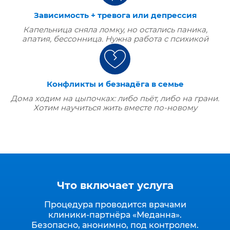
Зависимость + тревога или депрессия
Капельница сняла ломку, но остались паника,
апатия, бессонница. Нужна работа с психикой
Конфликты и безнадёга в семье
Дома ходим на цыпочках: либо пьёт, либо на грани.
Хотим научиться жить вместе по‑новому
Что включает услуга
Процедура проводится врачами
клиники‑партнёра «Меданна».
Безопасно, анонимно, под контролем.