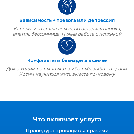
Зависимость + тревога или депрессия
Капельница сняла ломку, но остались паника,
апатия, бессонница. Нужна работа с психикой
Конфликты и безнадёга в семье
Дома ходим на цыпочках: либо пьёт, либо на грани.
Хотим научиться жить вместе по‑новому
Что включает услуга
Процедура проводится врачами