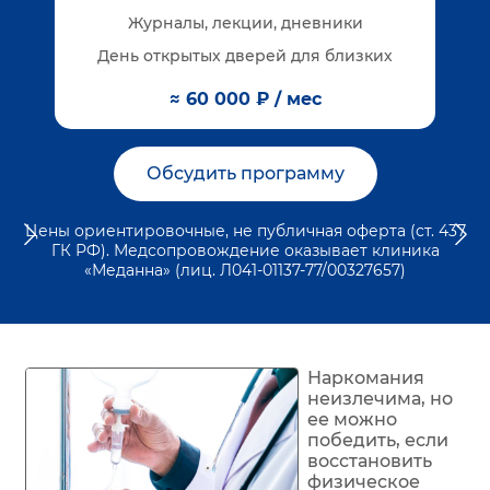
Журналы, лекции, дневники
День открытых дверей для близких
≈ 60 000 ₽ / мес
Обсудить программу
Цены ориентировочные, не публичная оферта (ст. 437
ГК РФ). Медсопровождение оказывает клиника
«Меданна» (лиц. Л041-01137-77/00327657)
Наркомания
неизлечима, но
ее можно
победить, если
восстановить
физическое