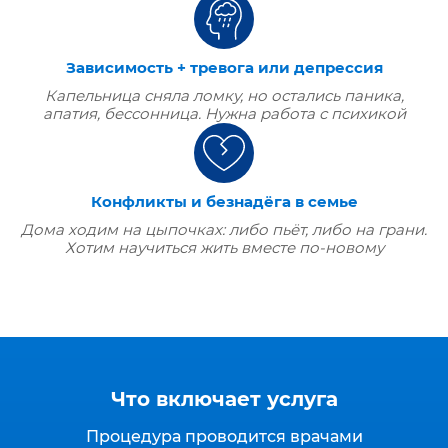
Зависимость + тревога или депрессия
Капельница сняла ломку, но остались паника,
апатия, бессонница. Нужна работа с психикой
Конфликты и безнадёга в семье
Дома ходим на цыпочках: либо пьёт, либо на грани.
Хотим научиться жить вместе по‑новому
Что включает услуга
Процедура проводится врачами