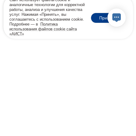
аналогичные технологии для корректной
работы, анализа и улучшения качества
услуг. Нажимая «Принять», вы
Принять
соглашаетесь с использованием cookie.
Подробнее — в
Политика
использования файлов cookie сайта
«АИСТ»
18+
Позвоните мне
Бесплатная консультация
8 800 600-32-45
info@viprehab.ru
Согласие на передачу данных клинике Меданна