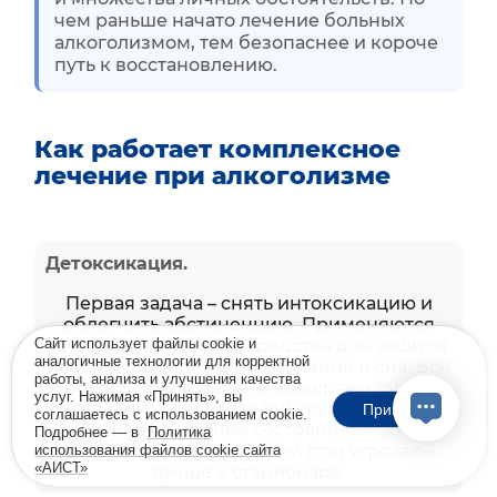
чем раньше начато лечение больных
алкоголизмом, тем безопаснее и короче
путь к восстановлению.
Как работает комплексное
лечение при алкоголизме
Детоксикация.
Первая задача – снять интоксикацию и
облегчить абстиненцию. Применяются
инфузии, витамины, средства для защиты
Сайт использует файлы cookie и
аналогичные технологии для корректной
печени, стабилизации давления и сна. Всё
работы, анализа и улучшения качества
под контролем врача: измеряем пульс,
услуг. Нажимая «Принять», вы
сатурацию, следим за ЭКГ по показаниям.
Принять
соглашаетесь с использованием cookie.
Лёгкие и средние состояния можно
Подробнее — в
Политика
безопасно вести на дому, при угрозах –
использования файлов cookie сайта
«АИСТ»
Сделано в
лучше в стационаре.