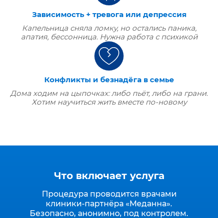
Зависимость + тревога или депрессия
Капельница сняла ломку, но остались паника,
апатия, бессонница. Нужна работа с психикой
Конфликты и безнадёга в семье
Дома ходим на цыпочках: либо пьёт, либо на грани.
Хотим научиться жить вместе по‑новому
Что включает услуга
Процедура проводится врачами
клиники‑партнёра «Меданна».
Безопасно, анонимно, под контролем.