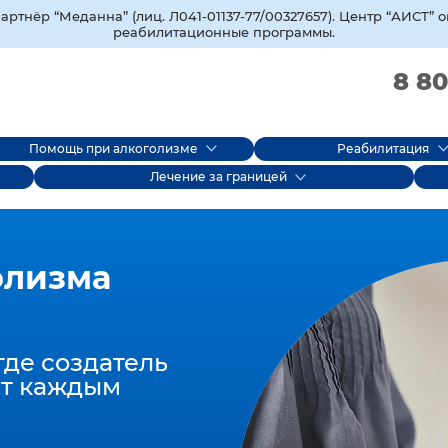
тнёр “Меданна” (лиц. Л041-01137-77/00327657). Центр “АИСТ” 
реабилитационные программы.
8 80
Помощь при алкоголизме
Реабилитация
Лечение за границей
олизма
где создатель
т каждым