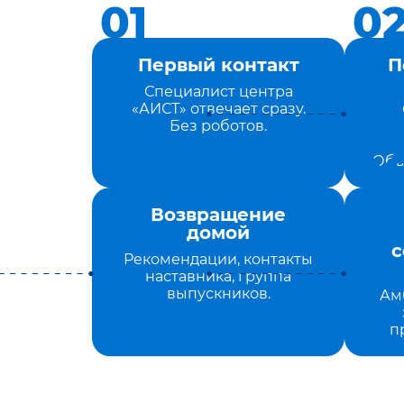
Первый контакт
П
Специалист центра
«АИСТ» отвечает сразу.
Без роботов.
Объ
Возвращение
домой
с
Рекомендации, контакты
наставника, группа
выпускников.
Ам
п