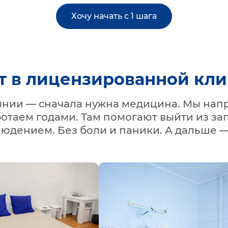
Хочу начать с 1 шага
т в лицензированной кл
оянии — сначала нужна медицина. Мы нап
ботаем годами. Там помогают выйти из зап
людением. Без боли и паники. А дальше —