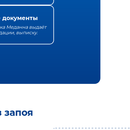
 документы
ка Меданна выдаёт
дации, выписку.
 запоя