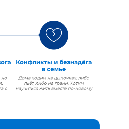
вога
Конфликты и безнадёга
в семье
 но
Дома ходим на цыпочках: либо
я,
пьёт, либо на грани. Хотим
а с
научиться жить вместе по‑новому