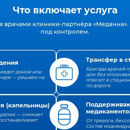
Что включает услуга
я врачами клиники‑партнёра «Меданна». 
под контролем.
Трансфер в с
дения
Бригада врачей п
иедет домой или
дом без опознава
наре — решаем на
отвезет в стацио
по дороге.
Поддержива
я (капельницы)
медикаменто
ерапия — снимает
осстанавливает
От тревоги, бесс
Состав индивиду