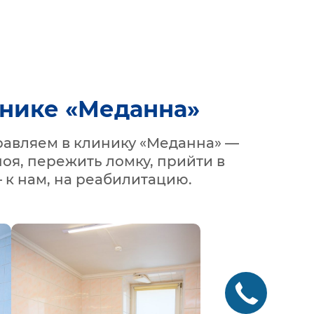
инике «Меданна»
равляем в клинику «Меданна» —
оя, пережить ломку, прийти в
 к нам, на реабилитацию.