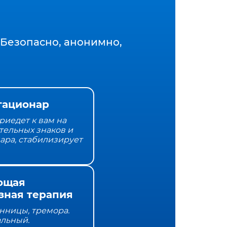
Безопасно, анонимно,
тационар
риедет к вам на
тельных знаков и
нара, стабилизирует
ющая
зная терапия
онницы, тремора.
альный.