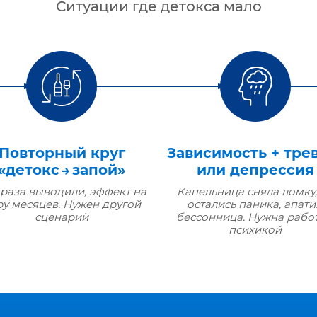
Ситуации где детокса мало
Повторный круг
Зависимость + тре
«детокс → запой»
или депрессия
 раза выводили, эффект на
Капельница сняла ломку,
ру месяцев. Нужен другой
остались паника, апати
сценарий
бессонница. Нужна работ
психикой