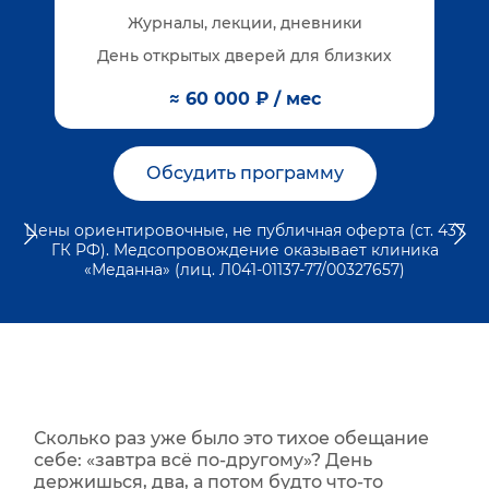
Журналы, лекции, дневники
День открытых дверей для близких
≈ 60 000 ₽ / мес
Обсудить программу
Цены ориентировочные, не публичная оферта (ст. 437
ГК РФ). Медсопровождение оказывает клиника
«Меданна» (лиц. Л041-01137-77/00327657)
Сколько раз уже было это тихое обещание
себе: «завтра всё по‑другому»? День
держишься, два, а потом будто что‑то