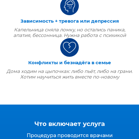
Зависимость + тревога или депрессия
Капельница сняла ломку, но остались паника,
апатия, бессонница. Нужна работа с психикой
Конфликты и безнадёга в семье
Дома ходим на цыпочках: либо пьёт, либо на грани.
Хотим научиться жить вместе по‑новому
Что включает услуга
Процедура проводится врачами