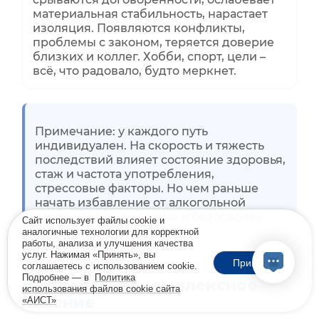
материальная стабильность, нарастает
изоляция. Появляются конфликты,
проблемы с законом, теряется доверие
близких и коллег. Хобби, спорт, цели –
всё, что радовало, будто меркнет.
Примечание: у каждого путь
индивидуален. На скорость и тяжесть
последствий влияет состояние здоровья,
стаж и частота употребления,
стрессовые факторы. Но чем раньше
начать избавление от алкогольной
зависимости, тем легче и безопаснее
Сайт использует файлы cookie и
путь назад.
аналогичные технологии для корректной
работы, анализа и улучшения качества
услуг. Нажимая «Принять», вы
Принять
соглашаетесь с использованием cookie.
Подробнее — в
Политика
Как работает комплексное
использования файлов cookie сайта
лечение
«АИСТ»