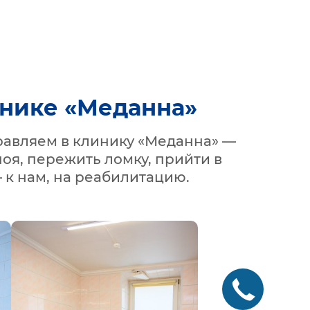
инике «Меданна»
равляем в клинику «Меданна» —
оя, пережить ломку, прийти в
 к нам, на реабилитацию.