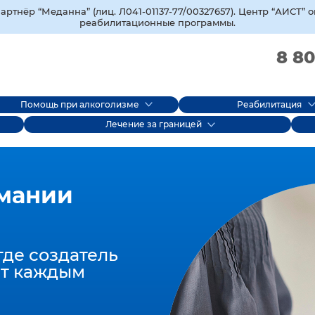
тнёр “Меданна” (лиц. Л041-01137-77/00327657). Центр “АИСТ” 
реабилитационные программы.
8 80
Помощь при алкоголизме
Реабилитация
Лечение за границей
мании
где создатель
т каждым