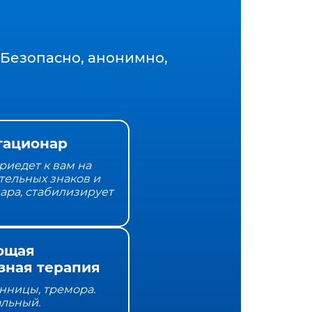
Безопасно, анонимно,
тационар
риедет к вам на
тельных знаков и
нара, стабилизирует
ющая
зная терапия
онницы, тремора.
альный.