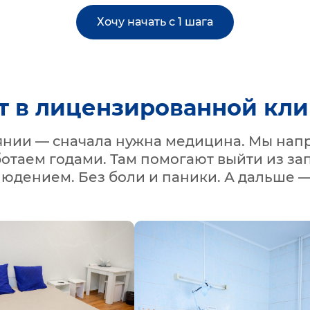
Хочу начать с 1 шага
т в лицензированной кл
оянии — сначала нужна медицина. Мы нап
ботаем годами. Там помогают выйти из зап
людением. Без боли и паники. А дальше —