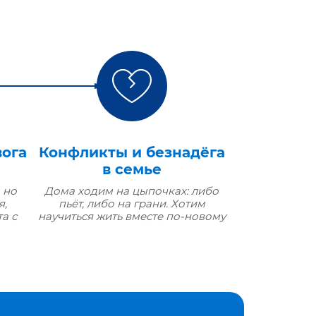
вога
Конфликты и безнадёга
в семье
 но
Дома ходим на цыпочках: либо
я,
пьёт, либо на грани. Хотим
а с
научиться жить вместе по‑новому