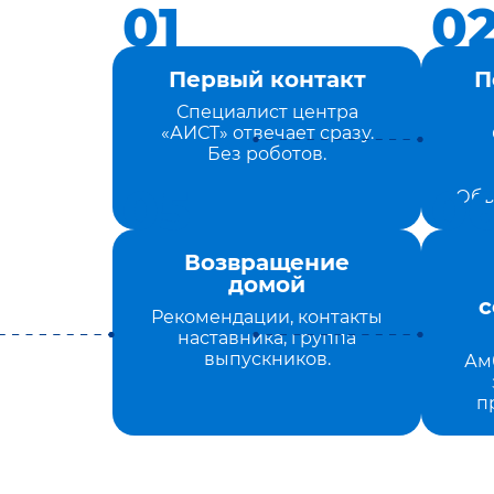
Первый контакт
П
Специалист центра
«АИСТ» отвечает сразу.
Без роботов.
Объ
Возвращение
домой
с
Рекомендации, контакты
наставника, группа
выпускников.
Ам
п