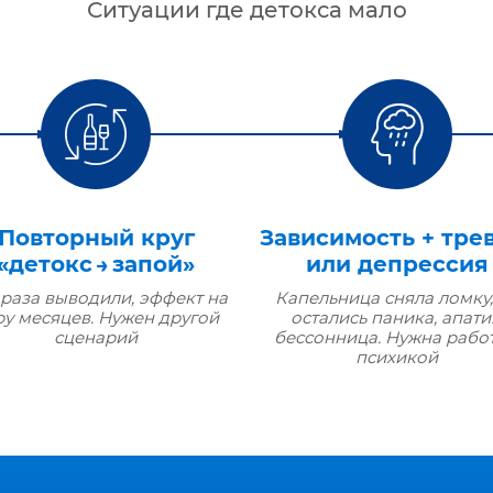
Ситуации где детокса мало
Повторный круг
Зависимость + тре
«детокс → запой»
или депрессия
 раза выводили, эффект на
Капельница сняла ломку,
ру месяцев. Нужен другой
остались паника, апати
сценарий
бессонница. Нужна работ
психикой