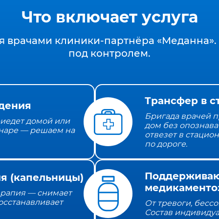
Что включает услуга
я врачами клиники‑партнёра «Меданна». 
под контролем.
Трансфер в с
дения
Бригада врачей п
иедет домой или
дом без опознава
наре — решаем на
отвезет в стацио
по дороге.
Поддержива
я (капельницы)
медикаменто
ерапия — снимает
осстанавливает
От тревоги, бесс
Состав индивиду