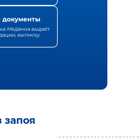
 документы
ка Меданна выдаёт
дации, выписку.
 запоя