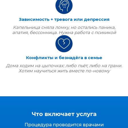
Зависимость + тревога или депрессия
Капельница сняла ломку, но остались паника,
апатия, бессонница. Нужна работа с психикой
Конфликты и безнадёга в семье
Дома ходим на цыпочках: либо пьёт, либо на грани.
Хотим научиться жить вместе по‑новому
Что включает услуга
Процедура проводится врачами