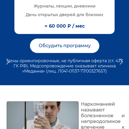
Журналы, лекции, дневники
День открытых дверей для близких
≈ 60 000 ₽ / мес
Обсудить программу
Цены ориентировочные, не публичная оферта (ст. 437
ГК РФ). Медсопровождение оказывает клиника
«Меданна» (лиц. Л041-01137-77/00327657)
Наркоманией
называют
болезненное и
непреодолимое
влечение к