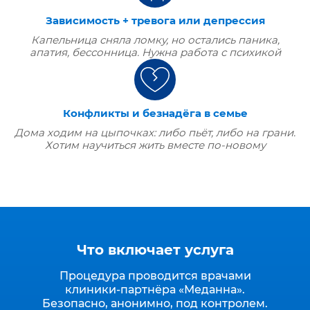
Зависимость + тревога или депрессия
Капельница сняла ломку, но остались паника,
апатия, бессонница. Нужна работа с психикой
Конфликты и безнадёга в семье
Дома ходим на цыпочках: либо пьёт, либо на грани.
Хотим научиться жить вместе по‑новому
Что включает услуга
Процедура проводится врачами
клиники‑партнёра «Меданна».
Безопасно, анонимно, под контролем.