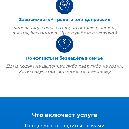
Зависимость + тревога или депрессия
Капельница сняла ломку, но остались паника,
апатия, бессонница. Нужна работа с психикой
Конфликты и безнадёга в семье
Дома ходим на цыпочках: либо пьёт, либо на грани.
Хотим научиться жить вместе по‑новому
Что включает услуга
Процедура проводится врачами