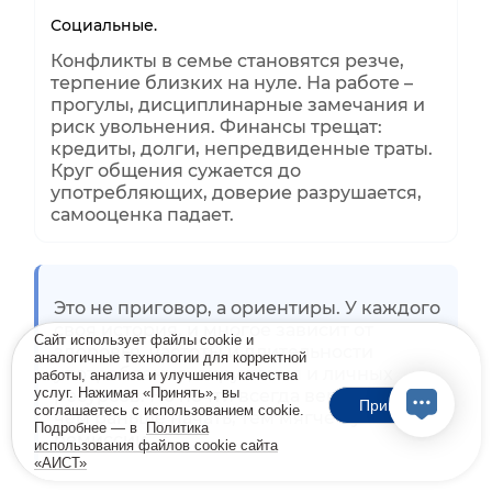
Социальные.
Конфликты в семье становятся резче,
терпение близких на нуле. На работе –
прогулы, дисциплинарные замечания и
риск увольнения. Финансы трещат:
кредиты, долги, непредвиденные траты.
Круг общения сужается до
употребляющих, доверие разрушается,
самооценка падает.
Это не приговор, а ориентиры. У каждого
своя история, и многое зависит от
Сайт использует файлы cookie и
здоровья, частоты и длительности
аналогичные технологии для корректной
употребления, окружения и личных
работы, анализа и улучшения качества
услуг. Нажимая «Принять», вы
ресурсов. Но почти всегда верно одно:
Принять
соглашаетесь с использованием cookie.
чем раньше начать, тем мягче путь к
Подробнее — в
Политика
ремиссии.
использования файлов cookie сайта
«АИСТ»