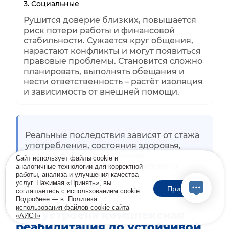
3. Социальные
Рушится доверие близких, повышается
риск потери работы и финансовой
стабильности. Сужается круг общения,
нарастают конфликты и могут появиться
правовые проблемы. Становится сложно
планировать, выполнять обещания и
нести ответственность – растёт изоляция
и зависимость от внешней помощи.
Реальные последствия зависят от стажа
употребления, состояния здоровья,
частоты эпизодов и личных
Сайт использует файлы cookie и
обстоятельств. У каждого человека
аналогичные технологии для корректной
работы, анализа и улучшения качества
динамика индивидуальна.
услуг. Нажимая «Принять», вы
Принять
соглашаетесь с использованием cookie.
Подробнее — в
Политика
использования файлов cookie сайта
Как устроена комплексная
«АИСТ»
реабилитация до устойчивой