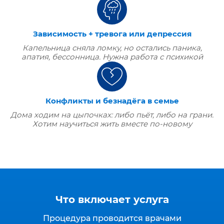
Зависимость + тревога или депрессия
Капельница сняла ломку, но остались паника,
апатия, бессонница. Нужна работа с психикой
Конфликты и безнадёга в семье
Дома ходим на цыпочках: либо пьёт, либо на грани.
Хотим научиться жить вместе по‑новому
Что включает услуга
Процедура проводится врачами