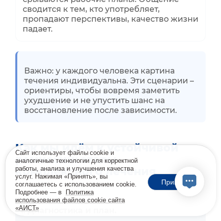
сводится к тем, кто употребляет,
пропадают перспективы, качество жизни
падает.
Важно: у каждого человека картина
течения индивидуальна. Эти сценарии –
ориентиры, чтобы вовремя заметить
ухудшение и не упустить шанс на
восстановление после зависимости.
Как мы идём к устойчивой
Сайт использует файлы cookie и
ремиссии: этапы
аналогичные технологии для корректной
работы, анализа и улучшения качества
комплексного лечения
услуг. Нажимая «Принять», вы
Принять
соглашаетесь с использованием cookie.
Подробнее — в
Политика
использования файлов cookie сайта
«АИСТ»
1. Диагностика и план.