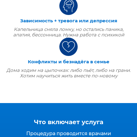
Зависимость + тревога или депрессия
Капельница сняла ломку, но остались паника,
апатия, бессонница. Нужна работа с психикой
Конфликты и безнадёга в семье
Дома ходим на цыпочках: либо пьёт, либо на грани.
Хотим научиться жить вместе по‑новому
Что включает услуга
Процедура проводится врачами