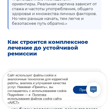
ориентиры. Реальная картина зависит от
стажа и частоты употребления, общего
здоровья и множества личных факторов.
Но чем раньше начать, тем легче и
безопаснее путь обратно.»
Как строится комплексное
лечение до устойчивой
ремиссии
1. Диагностика и план.
Сайт использует файлы cookie и
аналогичные технологии для корректной
Мы внимательно оцениваем состояние
работы, анализа и улучшения качества
здоровья, тип зависимости,
услуг. Нажимая «Принять», вы
Принять
сопутствующие проблемы и мотивацию.
соглашаетесь с использованием cookie.
Подробнее — в
Политика
По результатам обсуждаем цели и
использования файлов cookie сайта
составляем индивидуальный маршрут: что
«АИСТ»
делаем сейчас, что – на следующем этапе,