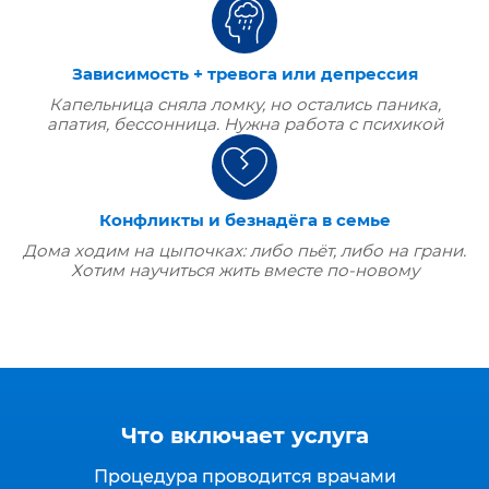
Зависимость + тревога или депрессия
Капельница сняла ломку, но остались паника,
апатия, бессонница. Нужна работа с психикой
Конфликты и безнадёга в семье
Дома ходим на цыпочках: либо пьёт, либо на грани.
Хотим научиться жить вместе по‑новому
Что включает услуга
Процедура проводится врачами