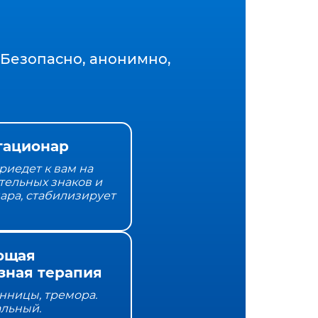
Безопасно, анонимно,
тационар
риедет к вам на
тельных знаков и
нара, стабилизирует
ющая
зная терапия
онницы, тремора.
альный.