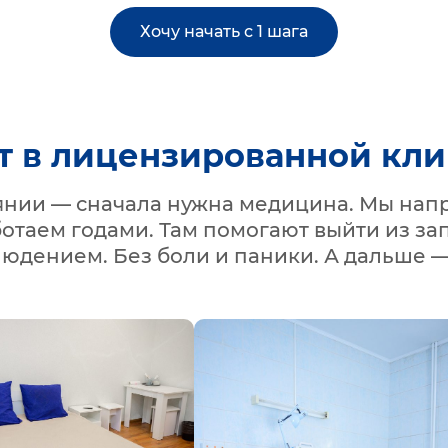
Хочу начать с 1 шага
т в лицензированной кл
оянии — сначала нужна медицина. Мы нап
ботаем годами. Там помогают выйти из зап
людением. Без боли и паники. А дальше —