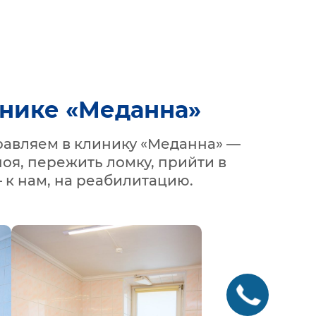
инике «Меданна»
равляем в клинику «Меданна» —
оя, пережить ломку, прийти в
 к нам, на реабилитацию.