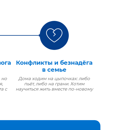
вога
Конфликты и безнадёга
в семье
 но
Дома ходим на цыпочках: либо
я,
пьёт, либо на грани. Хотим
а с
научиться жить вместе по‑новому