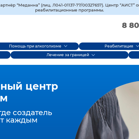
тнёр “Меданна” (лиц. Л041-01137-77/00327657). Центр “АИСТ” 
реабилитационные программы.
8 80
Помощь при алкоголизме
Реабилитация
Лечение за границей
ный центр
ом
где создатель
т каждым