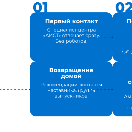
Первый контакт
П
Специалист центра
«АИСТ» отвечает сразу.
Без роботов.
Объ
Возвращение
домой
с
Рекомендации, контакты
наставника, группа
выпускников.
Ам
п