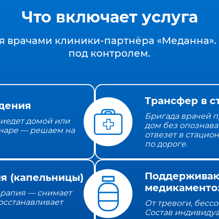
Что включает услуга
я врачами клиники‑партнёра «Меданна». 
под контролем.
Трансфер в с
дения
Бригада врачей п
иедет домой или
дом без опознава
наре — решаем на
отвезет в стацио
по дороге.
Поддержива
я (капельницы)
медикаменто
ерапия — снимает
осстанавливает
От тревоги, бесс
Состав индивиду