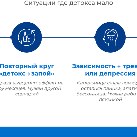
Ситуации где детокса мало
Повторный круг
Зависимость + тре
«детокс → запой»
или депрессия
 раза выводили, эффект на
Капельница сняла ломку,
ру месяцев. Нужен другой
остались паника, апати
сценарий
бессонница. Нужна работ
психикой