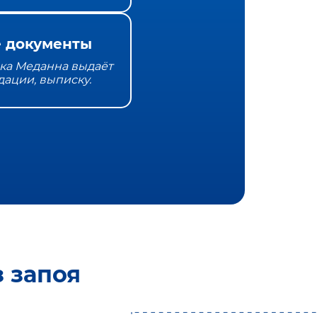
 документы
ка Меданна выдаёт
дации, выписку.
 запоя