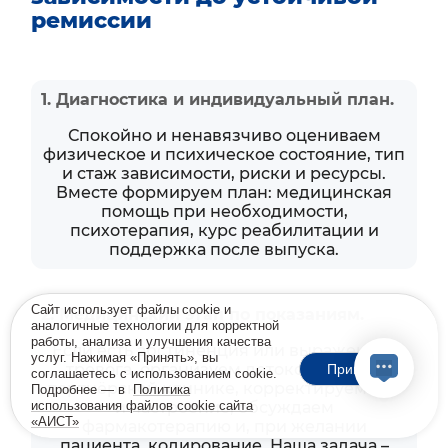
ремиссии
1. Диагностика и индивидуальный план.
Спокойно и ненавязчиво оцениваем
физическое и психическое состояние, тип
и стаж зависимости, риски и ресурсы.
Вместе формируем план: медицинская
помощь при необходимости,
психотерапия, курс реабилитации и
поддержка после выпуска.
Сайт использует файлы cookie и
2. Медицинский этап по показаниям.
аналогичные технологии для корректной
работы, анализа и улучшения качества
Если есть абстиненция или выраженная
услуг. Нажимая «Принять», вы
тревога, организуем детоксикацию в
Принять
соглашаетесь с использованием cookie.
партнёрской клинике, корректируем сон
Подробнее — в
Политика
использования файлов cookie сайта
и настроение, обсуждаем
«АИСТ»
фармакотерапию и, при желании
пациента, кодирование. Наша задача –