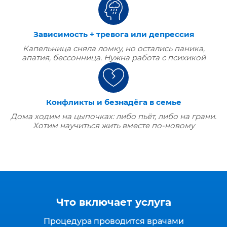
Зависимость + тревога или депрессия
Капельница сняла ломку, но остались паника,
апатия, бессонница. Нужна работа с психикой
Конфликты и безнадёга в семье
Дома ходим на цыпочках: либо пьёт, либо на грани.
Хотим научиться жить вместе по‑новому
Что включает услуга
Процедура проводится врачами