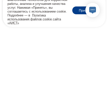
работы, анализа и улучшения качества
услуг. Нажимая «Принять», вы
Принять
соглашаетесь с использованием cookie.
Подробнее — в
Политика
использования файлов cookie сайта
«АИСТ»
18+
Позвоните мне
Бесплатная консультация
8 800 600-32-45
info@viprehab.ru
Согласие на передачу данных клинике Меданна
Политика конфиденциальности