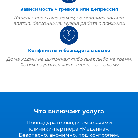
Зависимость + тревога или депрессия
Капельница сняла ломку, но остались паника,
апатия, бессонница. Нужна работа с психикой
Конфликты и безнадёга в семье
Дома ходим на цыпочках: либо пьёт, либо на грани.
Хотим научиться жить вместе по‑новому
Что включает услуга
Процедура проводится врачами
клиники‑партнёра «Меданна».
Безопасно, анонимно, под контролем.