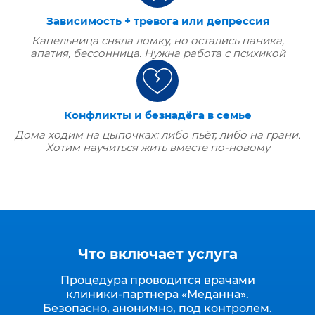
Зависимость + тревога или депрессия
Капельница сняла ломку, но остались паника,
апатия, бессонница. Нужна работа с психикой
Конфликты и безнадёга в семье
Дома ходим на цыпочках: либо пьёт, либо на грани.
Хотим научиться жить вместе по‑новому
Что включает услуга
Процедура проводится врачами
клиники‑партнёра «Меданна».
Безопасно, анонимно, под контролем.