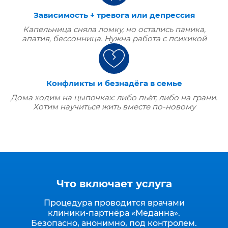
Зависимость + тревога или депрессия
Капельница сняла ломку, но остались паника,
апатия, бессонница. Нужна работа с психикой
Конфликты и безнадёга в семье
Дома ходим на цыпочках: либо пьёт, либо на грани.
Хотим научиться жить вместе по‑новому
Что включает услуга
Процедура проводится врачами
клиники‑партнёра «Меданна».
Безопасно, анонимно, под контролем.