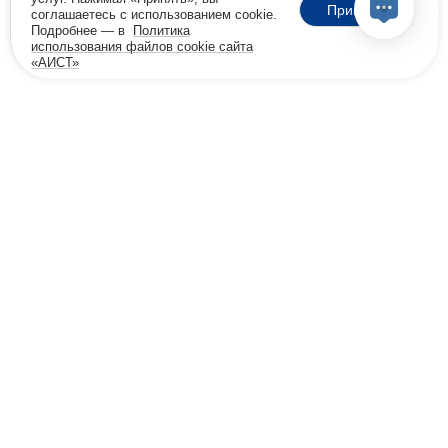
Принять
соглашаетесь с использованием cookie.
Подробнее — в
Политика
использования файлов cookie сайта
«АИСТ»
18+
Позвоните мне
Бесплатная консультация
8 800 600-32-45
info@viprehab.ru
Согласие на передачу данных клинике Меданна
Политика конфиденциальности
Политика cookie