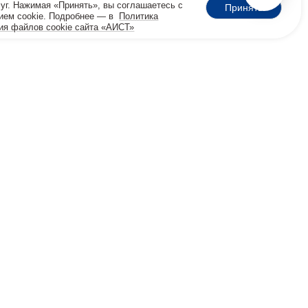
луг. Нажимая «Принять», вы соглашаетесь с
Принять
ием cookie. Подробнее — в
Политика
ия файлов cookie сайта «АИСТ»
 сайта: ИП Якубович ИНН 503302650460, ОГРНИП
18502700060026 ОКВЭД 87.20, 88.99, 85.41.9, 63.12
цинские процедуры выполняет клиника‑партнёр
нна” (лиц. Л041-01137-77/00327657). Центр “АИСТ”
оказывает социально‑психологическую помощь и
реабилитационные программы.
Реклама медуслуг клиники “Меданна”. Имеются
ания, необходима консультация специалиста. 18+
ировочные, информация не является публичной
 437 ГК РФ). Точная сумма определяется договором
ле очной консультации © 2025 ПСР-центр «АИСТ »