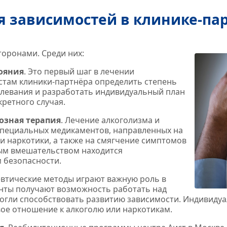
 зависимостей в клинике‑па
оронами. Среди них:
ояния
. Это первый шаг в лечении
стам клиники‑партнёра определить степень
олевания и разработать индивидуальный план
кретного случая.
озная терапия
. Лечение алкоголизма и
специальных медикаментов, направленных на
и наркотики, а также на смягчение симптомов
ным вмешательством находится
 безопасности.
евтические методы играют важную роль в
енты получают возможность работать над
огли способствовать развитию зависимости. Индивидуа
ое отношение к алкоголю или наркотикам.