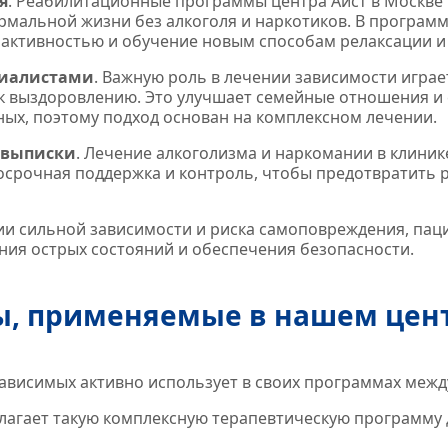
я
. Реабилитационные программы центра Аист в Москве
рмальной жизни без алкоголя и наркотиков. В програм
активностью и обучение новым способам релаксации и 
циалистами
. Важную роль в лечении зависимости играе
 к выздоровлению. Это улучшает семейные отношения и
ых, поэтому подход основан на комплексном лечении.
 выписки
. Лечение алкоголизма и наркомании в клиник
осрочная поддержка и контроль, чтобы предотвратить
чии сильной зависимости и риска самоповреждения, па
ния острых состояний и обеспечения безопасности.
ы, применяемые в нашем цен
зависимых активно использует в своих программах межд
агает такую комплексную терапевтическую программу 