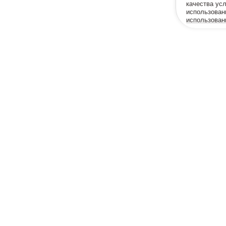
качества ус
использован
использован
Оператор
3
сие на передачу данных клинике Меданна
Меди
“Меда
ика конфиденциальности
ка cookie
зия Меданна
противопоказ
Цены ориент
офертой (ст.
пос