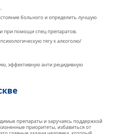
.
состояние больного и определить лучшую
и при помощи спец препаратов.
психологическую тягу к алкоголю/
ию, эффективную анти рецидивную
скве
одимые препараты и заручаясь поддержкой
жизненные приоритеты, избавиться от
это главные задачи человека, который