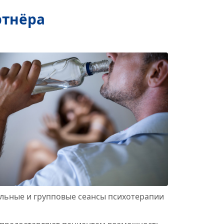
ртнёра
льные и групповые сеансы психотерапии