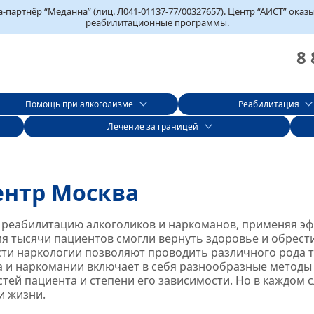
партнёр “Меданна” (лиц. Л041-01137-77/00327657). Центр “АИСТ” ока
реабилитационные программы.
8 
Помощь при алкоголизме
Реабилитация
Лечение за границей
ентр Москва
и реабилитацию алкоголиков и наркоманов, применяя 
ремя тысячи пациентов смогли вернуть здоровье и обрес
сти наркологии позволяют проводить различного рода 
а и наркомании включает в себя разнообразные методы
тей пациента и степени его зависимости. Но в каждом
и жизни.