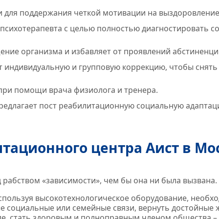
и для поддержания четкой мотивации на выздоровление
, психотерапевта с целью полностью диагностировать 
ение организма и избавляет от проявлений абстиненци
 индивидуальную и групповую коррекцию, чтобы снять 
при помощи врача физиолога и тренера.
редлагает пост реабилитационную социальную адаптац
тационного центра Аист в Мо
д рабством «зависимости», чем бы она ни была вызвана.
используя высокотехнологическое оборудование, необх
е социальные или семейные связи, вернуть достойные 
ле, стать здоровым и полноправным членом общества – 